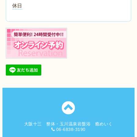
休日
大阪十三 整体・玉川温泉岩盤浴 癒めいく
06-6838-3190