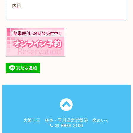
休日
大阪十三 整体・玉川温泉岩盤浴 癒めいく
06-6838-3190