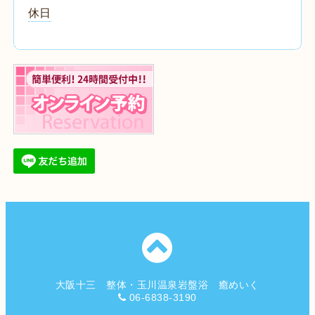
休日
大阪十三 整体・玉川温泉岩盤浴 癒めいく
06-6838-3190