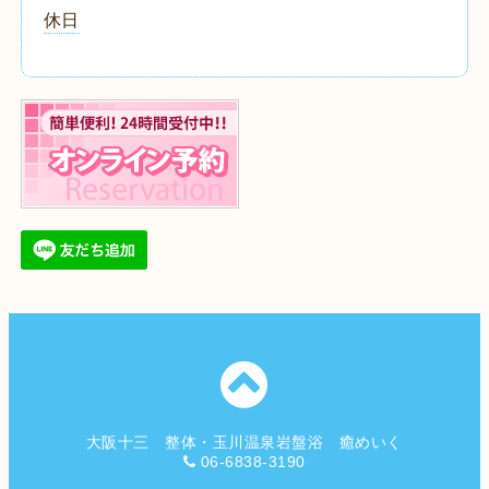
休日
大阪十三 整体・玉川温泉岩盤浴 癒めいく
06-6838-3190