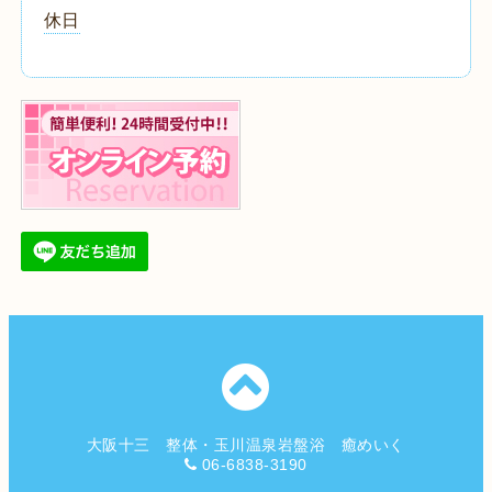
休日
大阪十三 整体・玉川温泉岩盤浴 癒めいく
06-6838-3190