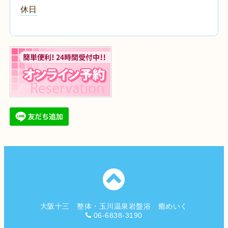
休日
大阪十三 整体・玉川温泉岩盤浴 癒めいく
06-6838-3190