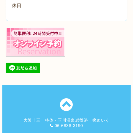
休日
大阪十三 整体・玉川温泉岩盤浴 癒めいく
06-6838-3190