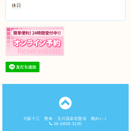
休日
大阪十三 整体・玉川温泉岩盤浴 癒めいく
06-6838-3190