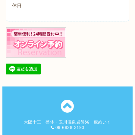
休日
大阪十三 整体・玉川温泉岩盤浴 癒めいく
06-6838-3190