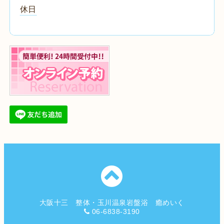
休日
大阪十三 整体・玉川温泉岩盤浴 癒めいく
06-6838-3190