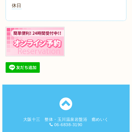
休日
大阪十三 整体・玉川温泉岩盤浴 癒めいく
06-6838-3190