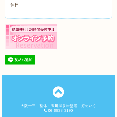
休日
大阪十三 整体・玉川温泉岩盤浴 癒めいく
06-6838-3190