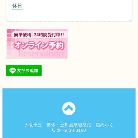
休日
大阪十三 整体・玉川温泉岩盤浴 癒めいく
06-6838-3190