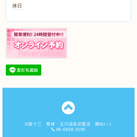
休日
大阪十三 整体・玉川温泉岩盤浴 癒めいく
06-6838-3190