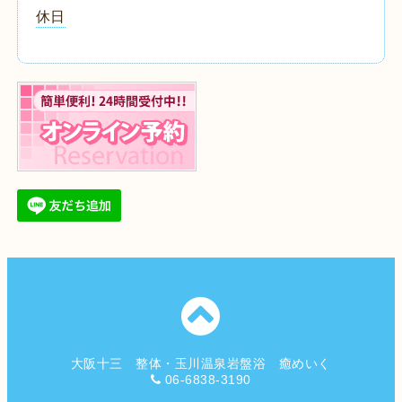
休日
大阪十三 整体・玉川温泉岩盤浴 癒めいく
06-6838-3190