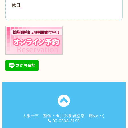
休日
大阪十三 整体・玉川温泉岩盤浴 癒めいく
06-6838-3190