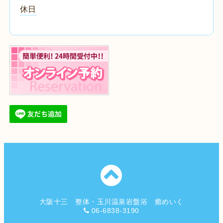
休日
大阪十三 整体・玉川温泉岩盤浴 癒めいく
06-6838-3190