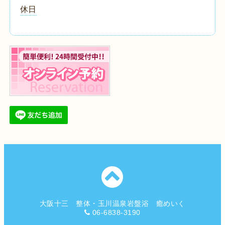
休日
大阪十三 整体・玉川温泉岩盤浴 癒めいく
06-6838-3190