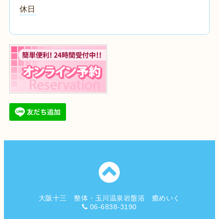
休日
大阪十三 整体・玉川温泉岩盤浴 癒めいく
06-6838-3190