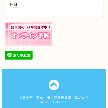
休日
大阪十三 整体・玉川温泉岩盤浴 癒めいく
06-6838-3190