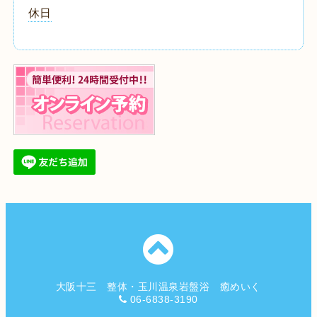
休日
大阪十三 整体・玉川温泉岩盤浴 癒めいく
06-6838-3190