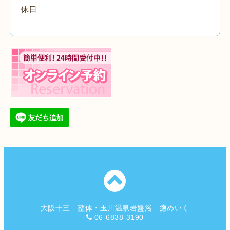
休日
大阪十三 整体・玉川温泉岩盤浴 癒めいく
06-6838-3190