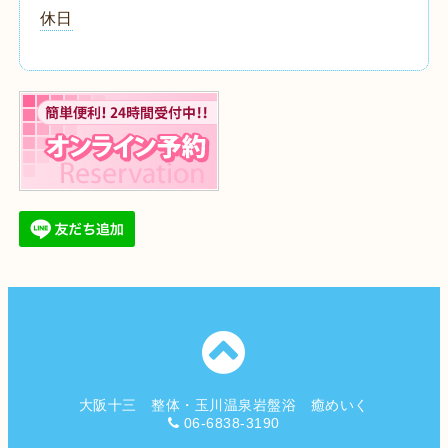
休日
大阪十三 整体・玉川温泉岩盤浴 癒めいく
06-6838-3190