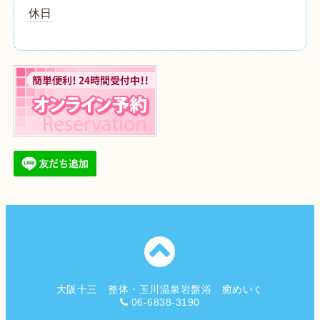
休日
大阪十三 整体・玉川温泉岩盤浴 癒めいく
06-6838-3190