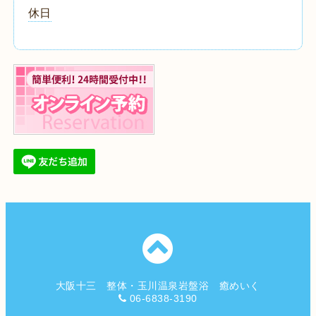
休日
大阪十三 整体・玉川温泉岩盤浴 癒めいく
06-6838-3190