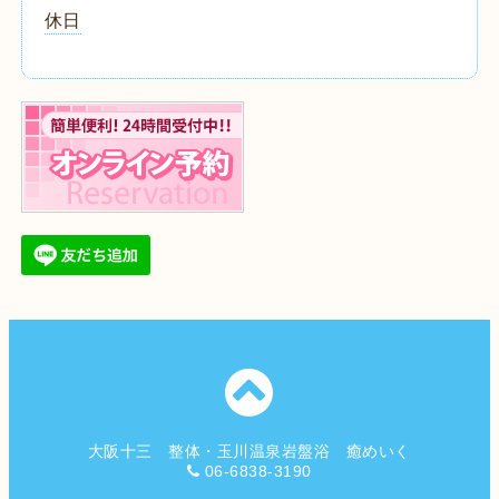
休日
大阪十三 整体・玉川温泉岩盤浴 癒めいく
06-6838-3190