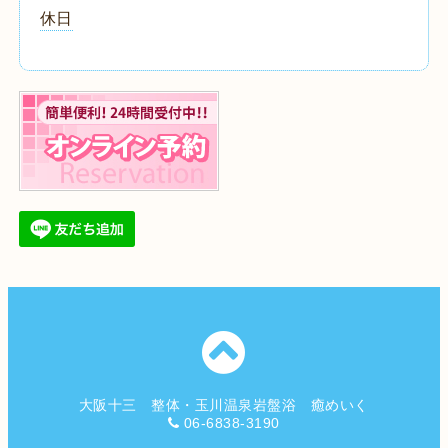
休日
大阪十三 整体・玉川温泉岩盤浴 癒めいく
06-6838-3190