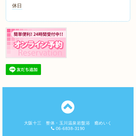
休日
大阪十三 整体・玉川温泉岩盤浴 癒めいく
06-6838-3190