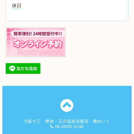
休日
大阪十三 整体・玉川温泉岩盤浴 癒めいく
06-6838-3190